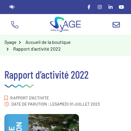
Gestion des traceurs
Aller
Lien vers le compte
Lien vers le c
Lien vers
Lien
au
contenu
NOUS ÉCR
TÉL.
Syage
Accueil de la boutique
Rapport d’activité 2022
Rapport d’activité 2022
RAPPORT D'ACTIVITÉ
DATE DE PARUTION : LE
SAMEDI 01 JUILLET 2023